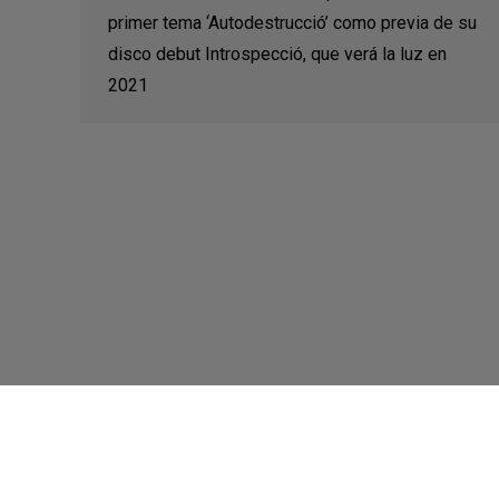
primer tema ‘Autodestrucció’ como previa de su
disco debut Introspecció, que verá la luz en
2021
©2021 Música Zero - Web por
Ítaca ASC