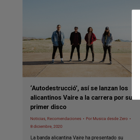
‘Autodestrucció’, así se lanzan los
alicantinos Vaire a la carrera por su
primer disco
Noticias
,
Recomendaciones
Por
Musica desde Zero
8 diciembre, 2020
La banda alicantina Vaire ha presentado su