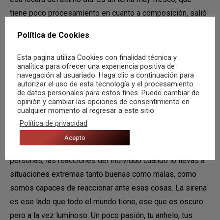
tiene poco procesamiento en cuanto a composición, salió
así, del tirón y es un tema que tiene mucha letra, tiene
Política de Cookies
mucho mensaje. Además, la letra es también muy
agobiante, lo estas escuchando y es como alguien que te
Esta pagina utiliza Cookies con finalidad técnica y
analítica para ofrecer una experiencia positiva de
está presionando a hacer algo y venga y venga y venga.
navegación al usuariado. Haga clic a continuación para
Elegimos este tema porque la letra te iba a ayudar con la
autorizar el uso de esta tecnología y el procesamiento
de datos personales para estos fines. Puede cambiar de
velocidad y visualmente contagiarte un poco de ese
opinión y cambiar las opciones de consentimiento en
agobio y esa prisa que tiene la canción.
cualquier momento al regresar a este sitio.
Política de privacidad
¿Qué representa para vosotros este tema?
Acepto
Zark (vocalista): Nos fascinan las reacciones de las
personas, las reacciones del individuo cuando lo llevas a
situaciones extremas tanto buenas como malas, como
somos capaces de reaccionar ante esas cosas. La sirena
es ese lado que todo el mundo tiene, ese que es oscuro
pero a la vez luminoso. Un poco pasión, tu anhelo, tus