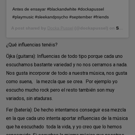
Antes de ensayar #blackandwhite #dockapussel
#playmusic #sleekandpsycho #september #friends
A post shared by
Docka Pussel
(@dockapussel) on
Sep 3, 2015 at 2:03pm PDT
¿Qué influencias tenéis?
Öjka (guitarra): Influencias de todo tipo porque cada uno
escuchamos bastante variedad y no nos cerramos a nada.
Nos gusta incorporar de todo a nuestra música, nos gusta
como suena, la mezcla que se crea. Por ejemplo yo
escucho mucho rock pero el resto también son muy
variados, sin ataduras.
Fer (batería): De hecho intentamos conseguir esa mezcla
en la que cada uno intenta aportar influencias de la música
que ha escuchado toda la vida, y yo creo que lo hemos