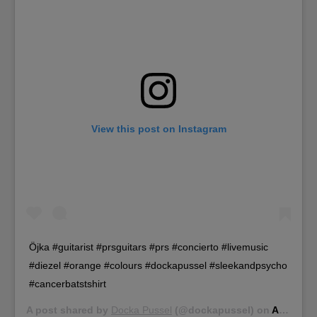
View this post on Instagram
Öjka #guitarist #prsguitars #prs #concierto #livemusic
#diezel #orange #colours #dockapussel #sleekandpsycho
#cancerbatstshirt
A post shared by
Docka Pussel
(@dockapussel) on
Aug 22, 2015 at 12:32am PDT