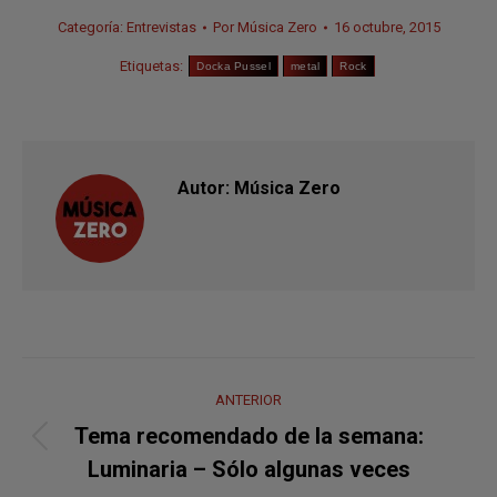
Categoría:
Entrevistas
Por
Música Zero
16 octubre, 2015
Etiquetas:
Docka Pussel
metal
Rock
Autor:
Música Zero
Navegación
ANTERIOR
entre
Tema recomendado de la semana:
Publicación
publicaciones
Luminaria – Sólo algunas veces
anterior: