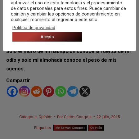
autorizar el uso de esta tecnología y el procesamiento
de datos personales para estos fines. Puede cambiar de
opinión y cambiar las opciones de consentimiento en
cualquier momento al regresar a este sitio.
Política de privacidad
Acepto
Solo el muro de mi habitación conoce la fuerza de mi
odio y solo mi almohada conoce el peso de mis
sueños.
Compartir
Categoría:
Opinión
Por
Carlos Congost
22 julio, 2015
Etiquetas:
Me llaman Congost
Opinión