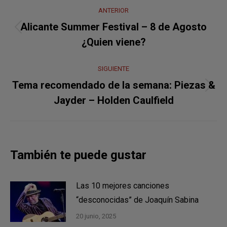
Navegación
ANTERIOR
entre
Alicante Summer Festival – 8 de Agosto
Publicación
publicaciones
¿Quien viene?
anterior:
SIGUIENTE
Tema recomendado de la semana: Piezas &
Publicación
Jayder – Holden Caulfield
siguiente:
También te puede gustar
Las 10 mejores canciones
“desconocidas” de Joaquín Sabina
20 junio, 2025