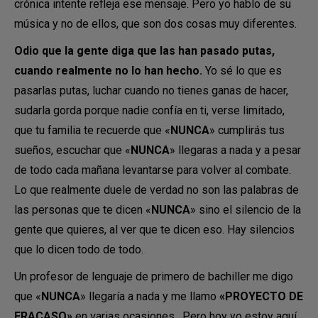
crónica intente refleja ese mensaje. Pero yo hablo de su
música y no de ellos, que son dos cosas muy diferentes.
Odio que la gente diga que las han pasado putas,
cuando realmente no lo han hecho.
Yo sé lo que es
pasarlas putas, luchar cuando no tienes ganas de hacer,
sudarla gorda porque nadie confía en ti, verse limitado,
que tu familia te recuerde que «
NUNCA
» cumplirás tus
sueños, escuchar que «
NUNCA
» llegaras a nada y a pesar
de todo cada mañana levantarse para volver al combate.
Lo que realmente duele de verdad no son las palabras de
las personas que te dicen «
NUNCA
» sino el silencio de la
gente que quieres, al ver que te dicen eso. Hay silencios
que lo dicen todo de todo.
Un profesor de lenguaje de primero de bachiller me digo
que «
NUNCA
» llegaría a nada y me llamo
«PROYECTO DE
FRACASO»
en varias ocasiones. Pero hoy yo estoy aquí