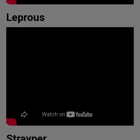
Leprous
Strayper