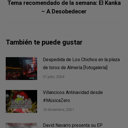
Tema recomendado de la semana: El Kanka
Publicación
– A Desobedecer
siguiente:
También te puede gustar
Despedida de Los Chichos en la plaza
de toros de Almería [fotogalería]
31 julio, 2024
Villancicos Antinavidad desde
#MúsicaZero
16 diciembre, 2021
David Navarro presenta su EP