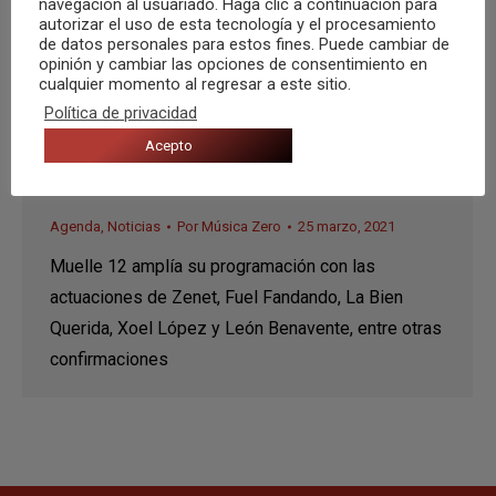
navegación al usuariado. Haga clic a continuación para
autorizar el uso de esta tecnología y el procesamiento
de datos personales para estos fines. Puede cambiar de
opinión y cambiar las opciones de consentimiento en
cualquier momento al regresar a este sitio.
Política de privacidad
Un concierto de Ladilla Rusa junto a
Acepto
Rigoberta Bandini entre las nuevas
confirmaciones de Muelle 12
Agenda
,
Noticias
Por
Música Zero
25 marzo, 2021
Muelle 12 amplía su programación con las
actuaciones de Zenet, Fuel Fandando, La Bien
Querida, Xoel López y León Benavente, entre otras
confirmaciones