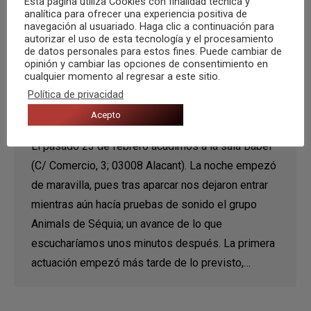
Esta pagina utiliza Cookies con finalidad técnica y
analítica para ofrecer una experiencia positiva de
navegación al usuariado. Haga clic a continuación para
autorizar el uso de esta tecnología y el procesamiento
de datos personales para estos fines. Puede cambiar de
opinión y cambiar las opciones de consentimiento en
Noche de buena música, fiesta,
cualquier momento al regresar a este sitio.
chupitos y melenas
Política de privacidad
Acepto
Crónicas
,
Noticias
Por
Axel Marcos
10 marzo, 2019
El pasado 23 de febrero acudimos a la sala Babel
(C/ Comercio, 3; 03008 Alacant). La noche empezó
de maravilla, pues tras aparcar nos dejaron entrar
mientras aún hacía pruebas de sonido el grupo
Animals de Séquia; un avance de lo que
escucharíamos unos minutos después. La primera
actuación empezó más tarde de lo previsto,…