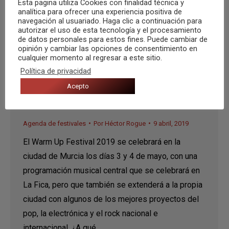
Esta pagina utiliza Cookies con finalidad técnica y
analítica para ofrecer una experiencia positiva de
navegación al usuariado. Haga clic a continuación para
autorizar el uso de esta tecnología y el procesamiento
de datos personales para estos fines. Puede cambiar de
opinión y cambiar las opciones de consentimiento en
cualquier momento al regresar a este sitio.
Política de privacidad
Acepto
¿A qué suena WARM UP 19? –
VIERNES 3 DE MAYO
Agenda de festivales
Por
Héctor Rogue
9 abril, 2019
El Warm Up Festival 2019 se celebrará en la
ciudad de Murcia los días 3 y 4 de mayo, con una
programación musical central que se celebrará en
La Fica, pero que también se extenderá a la propia
ciudad con algunos de los mejores proyectos del
pop, la electrónica y el rock nacional e
internacional. ¿A qué…