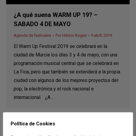
¿A qué suena WARM UP 19? –
SABADO 4 DE MAYO
Agenda de festivales
Por
Héctor Rogue
9 abril, 2019
El Warm Up Festival 2019 se celebrará en la
ciudad de Murcia los días 3 y 4 de mayo, con una
programación musical central que se celebrará en
La Fica, pero que también se extenderá a la propia
ciudad con algunos de los mejores proyectos del
pop, la electrónica y el rock nacional e
internacional. ¿A…
Política de Cookies