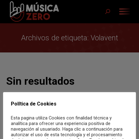
Buscar:
Archivos de etiqueta:
Volavent
Sin resultados
Parece que lo que buscas no está disponible. Puede que
la búsqueda te ayude.
Política de Cookies
Buscar:
Esta pagina utiliza Cookies con finalidad técnica y
analítica para ofrecer una experiencia positiva de
navegación al usuariado. Haga clic a continuación para
autorizar el uso de esta tecnología y el procesamiento