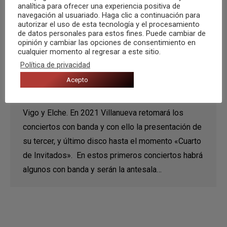
analítica para ofrecer una experiencia positiva de
navegación al usuariado. Haga clic a continuación para
autorizar el uso de esta tecnología y el procesamiento
Gira Nueva Vida 2020 (Primera
de datos personales para estos fines. Puede cambiar de
opinión y cambiar las opciones de consentimiento en
Actualización)
cualquier momento al regresar a este sitio.
Política de privacidad
Agenda
,
Noticias
Por
Marc Salomón
22 julio, 2020
Acepto
Las primeras fechas de «Gira Nueva Vida 2020 «
incluyen Nigrán, Elda, Almería, Cintruénigo, Córdiba,
Vigo y Elche. En 2021 Villanueva retomará los
conciertos con banda y con ello la presentación de
su tercer, y último disco hasta el momento «Cuarto
de Invitados». En estos primeros conciertos habrá
algunos con banda y serán la antesala…