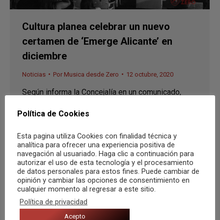
Cultura planea celebrar un nuevo
certamen de ‘Emerge Alicante’ en
diciembre
Noticias
Por
Musica desde Zero
12 octubre, 2020
Según informa la Concejalía en un comunicado,
serán “diez o doce bandas” las que participen en
Política de Cookies
esta nueva edición y «versionarán cada uno en su
estilo un villancico”
Esta pagina utiliza Cookies con finalidad técnica y
analítica para ofrecer una experiencia positiva de
navegación al usuariado. Haga clic a continuación para
autorizar el uso de esta tecnología y el procesamiento
de datos personales para estos fines. Puede cambiar de
opinión y cambiar las opciones de consentimiento en
cualquier momento al regresar a este sitio.
Política de privacidad
Acepto