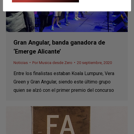
Gran Angular, banda ganadora de
‘Emerge Alicante’
Noticias
Por
Musica desde Zero
20 septiembre, 2020
Entre los finalistas estaban Koala Lumpure, Vera
Green y Gran Angular, siendo este último grupo
quien se alzó con el primer premio del concurso