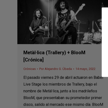
Metàl·lica (Trallery) + BlooM
[Crónica]
Crónicas
Por
Alejandro G. Úbeda
14 mayo, 2022
El pasado viernes 29 de abril actuaron en Babel
Live Stage los miembros de Trallery, bajo el
nombre de Metàl·lica, junto a los madrileños
BlooM, que presentaban su prometedor primer
disco, salido al mercado ese mismo día. BlooM