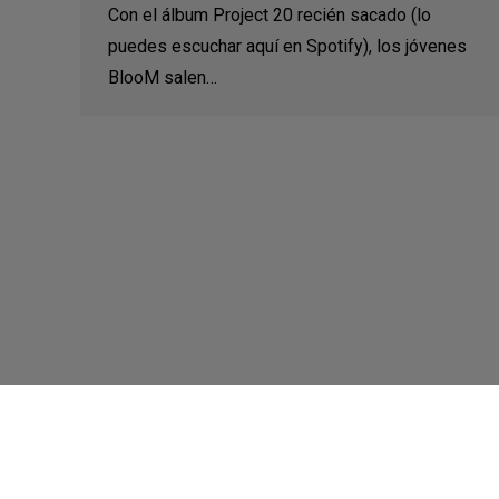
Con el álbum Project 20 recién sacado (lo
puedes escuchar aquí en Spotify), los jóvenes
BlooM salen…
©2021 Música Zero - Web por
Ítaca ASC