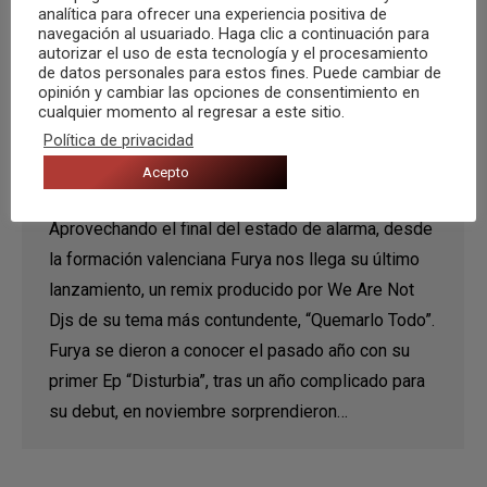
analítica para ofrecer una experiencia positiva de
navegación al usuariado. Haga clic a continuación para
autorizar el uso de esta tecnología y el procesamiento
de datos personales para estos fines. Puede cambiar de
opinión y cambiar las opciones de consentimiento en
cualquier momento al regresar a este sitio.
FURYA presenta un remix de
Política de privacidad
“Quemarlo Todo”
Acepto
Noticias
Por
Musica desde Zero
6 junio, 2021
Aprovechando el final del estado de alarma, desde
la formación valenciana Furya nos llega su último
lanzamiento, un remix producido por We Are Not
Djs de su tema más contundente, “Quemarlo Todo”.
Furya se dieron a conocer el pasado año con su
primer Ep “Disturbia”, tras un año complicado para
su debut, en noviembre sorprendieron…