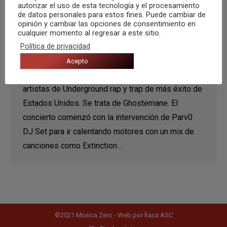
autorizar el uso de esta tecnología y el procesamiento
de datos personales para estos fines. Puede cambiar de
Madrid recibe a Ghostemane
opinión y cambiar las opciones de consentimiento en
cualquier momento al regresar a este sitio.
Crónicas
Por
Axel Marcos
25 febrero, 2019
Política de privacidad
Este pasado 17 de febrero asistimos, en el Teatro
Acepto
Barceló de Madrid, al concierto de uno de los
artistas de Underground rap y trap de más éxito de
Estados Unidos. Se trata de Ghostemane. El
concierto comenzó con la intervención de Parv0
DJ Set para ir calentando motores con un mix de
canciones como Extinction…
©2021 Música Zero - Web por
Ítaca ASC