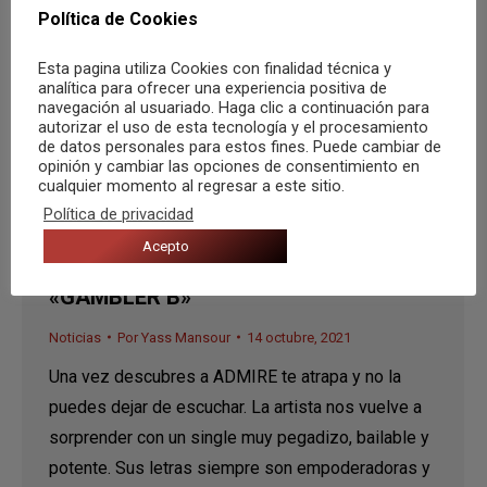
Política de Cookies
Esta pagina utiliza Cookies con finalidad técnica y
analítica para ofrecer una experiencia positiva de
navegación al usuariado. Haga clic a continuación para
autorizar el uso de esta tecnología y el procesamiento
de datos personales para estos fines. Puede cambiar de
opinión y cambiar las opciones de consentimiento en
cualquier momento al regresar a este sitio.
Política de privacidad
Acepto
ADMIRE presenta su nuevo single
«GAMBLER B»
Noticias
Por
Yass Mansour
14 octubre, 2021
Una vez descubres a ADMIRE te atrapa y no la
puedes dejar de escuchar. La artista nos vuelve a
sorprender con un single muy pegadizo, bailable y
potente. Sus letras siempre son empoderadoras y