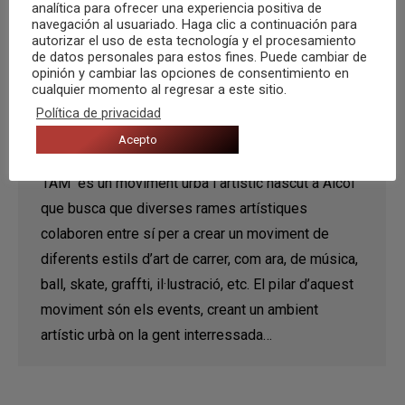
analítica para ofrecer una experiencia positiva de
navegación al usuariado. Haga clic a continuación para
autorizar el uso de esta tecnología y el procesamiento
de datos personales para estos fines. Puede cambiar de
opinión y cambiar las opciones de consentimiento en
1AM, un moviment urbà i artístic de
cualquier momento al regresar a este sitio.
Política de privacidad
l’interior d’Alacant
Acepto
Noticias
Por
Aitana Pastor
25 septiembre, 2022
1AM és un moviment urbà i artístic nascut a Alcoi
que busca que diverses rames artístiques
colaboren entre sí per a crear un moviment de
diferents estils d’art de carrer, com ara, de música,
ball, skate, graffti, il·lustració, etc. El pilar d’aquest
moviment són els events, creant un ambient
artístic urbà on la gent interressada…