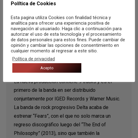
Política de Cookies
Esta pagina utiliza Cookies con finalidad técnica y
analítica para ofrecer una experiencia positiva de
navegación al usuariado. Haga clic a continuación para
autorizar el uso de esta tecnología y el procesamiento
de datos personales para estos fines. Puede cambiar de
opinión y cambiar las opciones de consentimiento en
Delta estrena su sexto disco de
cualquier momento al regresar a este sitio.
estudio Fears
Política de privacidad
Acepto
Noticias
Por
Musica desde Zero
3 junio, 2021
La nueva producción contiene 9 tracks y es el
primero de la banda en ser distribuido
conjuntamente por IGED Records y Warner Music.
La banda de rock progresivo Delta acaba de
estrenar “Fears”, con el que no solo marca un
regreso discográfico luego del “The End of
Philosophy” (2013), sino que también la