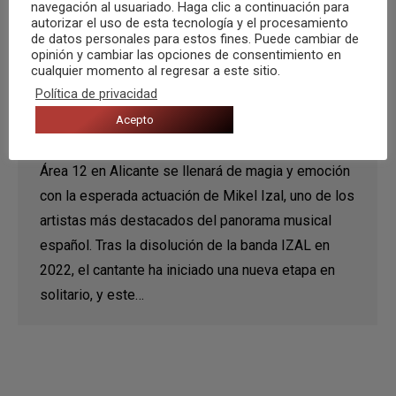
navegación al usuariado. Haga clic a continuación para
autorizar el uso de esta tecnología y el procesamiento
Mikel Izal, la pequeña gran revolución
de datos personales para estos fines. Puede cambiar de
opinión y cambiar las opciones de consentimiento en
del Área 12 de Alicante
cualquier momento al regresar a este sitio.
Agenda
,
CONCIERTO
,
Noticias
Por
Música Zero
Política de privacidad
5 septiembre, 2024
Acepto
Este sábado, 7 de septiembre, el escenario de
Área 12 en Alicante se llenará de magia y emoción
con la esperada actuación de Mikel Izal, uno de los
artistas más destacados del panorama musical
español. Tras la disolución de la banda IZAL en
2022, el cantante ha iniciado una nueva etapa en
solitario, y este…