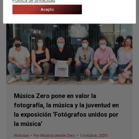
Política de privacidad
Acepto
Música Zero pone en valor la
fotografía, la música y la juventud en
la exposición ‘Fotógrafos unidos por
la música’
Noticias
Por
Musica desde Zero
1 octubre, 2020