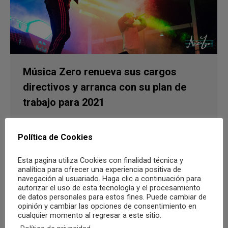
Música Zero renueva sus cargos
directivos y arranca con su plan de
trabajo para 2021
Noticias
Por
Musica desde Zero
9 noviembre, 2020
Política de Cookies
La asociación juvenil ha ejecutado el 90% de su
plan de trabajo anual a pesar de la crisis del
Esta pagina utiliza Cookies con finalidad técnica y
coronavirus, que obligó a buscar alternativas
analítica para ofrecer una experiencia positiva de
navegación al usuariado. Haga clic a continuación para
telemáticas para sus actividades
autorizar el uso de esta tecnología y el procesamiento
de datos personales para estos fines. Puede cambiar de
opinión y cambiar las opciones de consentimiento en
cualquier momento al regresar a este sitio.