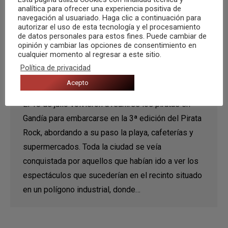
analítica para ofrecer una experiencia positiva de
navegación al usuariado. Haga clic a continuación para
autorizar el uso de esta tecnología y el procesamiento
de datos personales para estos fines. Puede cambiar de
opinión y cambiar las opciones de consentimiento en
1- Piratas, ¡al abordaje!
cualquier momento al regresar a este sitio.
Política de privacidad
Agenda de festivales
,
Crónicas
,
Noticias
Acepto
Por
Axel Marcos
5 agosto, 2019
El 18 de julio volvieron a reunirse los piratas en
Gandía para embarcarse en la 3ª edición del Pirata
Rock, abordando a su paso la playa, cafeterías y
supermercados. Toda la ciudad se veía
conquistada por aquellos que habían ido a ver los
espectáculos que sucederían en el recinto situado
en un polígono industrial, donde…